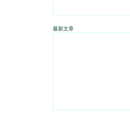
最新文章
|
|
|
關於我們
條款及細則
私隱政策
免責