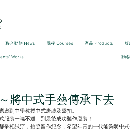
聯合動態 News
課程 Courses
產品 Products
版
ts' Works
聯絡我
～將中式手藝傳承下去
應邀到中學教授中式唐裝及盤扣。
式服裝一曉不通，到最後成功製作唐裝！
都爭相試穿，拍照留作紀念，希望年青的一代能夠將中式