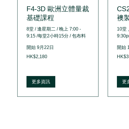
F4-3D 歐洲立體量裁
CS
基礎課程
襖
8堂 / 逢星期二 / 晚上 7:00 -
10堂
9:15 /每堂2小時15分 / 包布料
9:30
開始 9月22日
開始 
2,180
3,900
HK$2,180
HK$3
Hong
Hong
Kong
Kong
dollars
dollars
更多資訊
更
|
|
|
關於我們
條款及細則
私隱政策
免責
©2022 by United Pattern Design