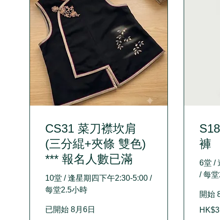
CS31 菜刀襟坎肩
S1
(三分緄+夾條 雙色)
褲
*** 報名人數已滿
6堂 /
/ 每
10堂 / 逢星期四下午2:30-5:00 /
每堂2.5小時
開始 
3,200
已開始 8月6日
HK$3
Hong
Kong