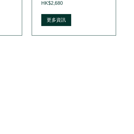
2,680
HK$2,680
Hong
Kong
dollars
更多資訊