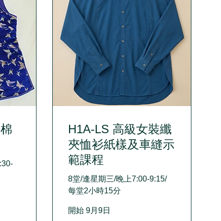
棉棉
H1A-LS 高級女裝纖
夾恤衫紙樣及車縫示
範課程
30-
8堂/逢星期三/晚上7:00-9:15/
每堂2小時15分
開始 9月9日