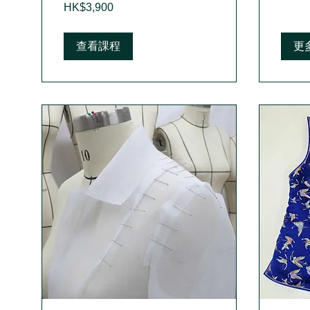
3,900
dollars
HK$3,900
Hong
Kong
dollars
查看課程
更