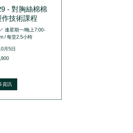
29 - 對胸絲棉棉
製作技術課程
 ／ 逢星期一/晚上7:00-
pm / 每堂2.5小時
10月5日
,900
多資訊
|
聲明
上堂須知