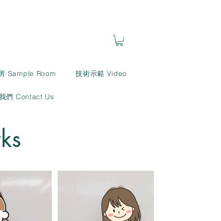
房 Sample Room
技術示範 Video
們 Contact Us
ks