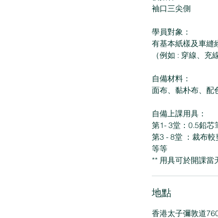
袖口三尖側
學員對象：
有基本紙樣及車縫
（例如 : 穿線、
自備材料：
面布、黏朴布、配色線
自備上課用具：
第1- 3堂：0.5
第3 - 8堂 ：
等等
** 用具可於開課
地點
香港太子彌敦道76