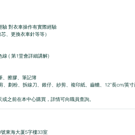
經驗 對衣車操作有實際經驗
充線芯、更換衣車針等等）
 ( 第1堂會詳細講解)
鉛芯筆、擦膠、筆記簿
裁布較剪、劃粉、拆線刀、錐仔、紗剪、複印紙、齒轆、12”長cm/英
當天或之前在本中心購買，詳情可向職員查詢。
0號東海大厦5字樓33室