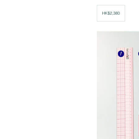
2,380
Hong
HK$2,380
Kong
dollars