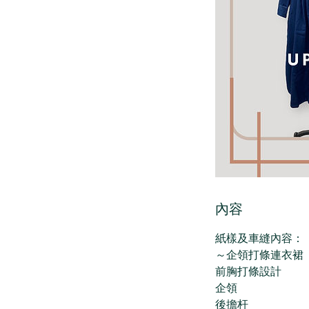
內容
紙樣及車縫內容：
～企領打條連衣裙
前胸打條設計
企領
後擔杆