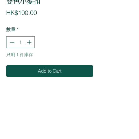
雙色小盤扣
價
HK$100.00
格
數量
*
只剩 1 件庫存
Add to Cart
Buy Now
・雙色小盤扣
・香港製造