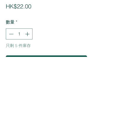
價
HK$22.00
格
數量
*
只剩 5 件庫存
Add to Cart
Buy Now
|
|
|
|
關於我們
條款及細則
私隱政策
免責聲明
上堂須知
©2022 by United Pattern Design
UPDHK