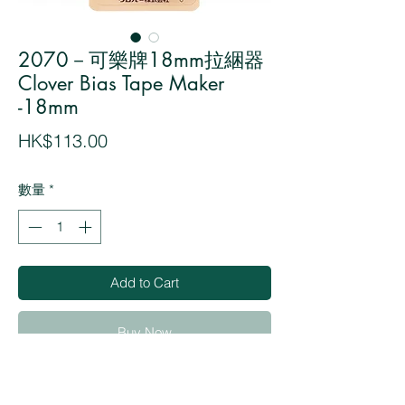
2070－可樂牌18mm拉綑器
Clover Bias Tape Maker
-18mm
價
HK$113.00
格
數量
*
Add to Cart
Buy Now
・Quickly make bias tapes of the same