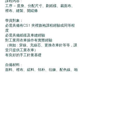
課程內容 :
工序 ~ 度身、分配尺寸、劃紙樣、裁面布、
裡布、縫製、開緄條
學員對象：
必需具備有CS1 夾裡旗袍課程經驗或同等程
度
必需具備紙樣及車縫經驗
對工業用衣車操作有實際經驗
（例如 : 穿線、充線芯、更換衣車針等等，課
堂只提供工業衣車）
有良好的手工針黹基礎
自備材料 :
面料、裡布、緄料、領朴、拉鍊、配色線、啪
鈕、小鉤扣等等
( 第1堂會詳細講解 )
自備上課用具:
第 1-2堂：0.5鉛芯筆、擦膠、唐尺
第3-10堂：裁布剪刀、手針、粉袋、漿糊
刀、唐尺、噴水壼、錐仔、拆線刀、紗剪、針
頂等等
** 用具可於開課當天或之前在本中心購買，詳