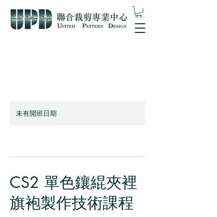
未有開班日期
CS2 單色鑲緄夾裡
旗袍製作技術課程