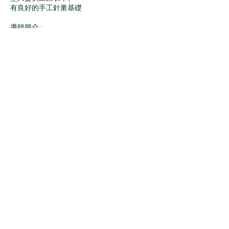
有良好的手工針黹基礎
導師簡介 :
殷家萬師傅，年少時從上海移居香港， 14歲
開始當旗袍學徒， 三年後加入旗袍師傅行
列，從事旗袍製作逾70年之多，到現在也不
言休， 製作旗袍的手工及技巧經驗十分豐
富。殷師傅曾替不少名人、藝人縫製旗袍，每
年的香港小姐選舉， 所穿着的旗袍不乏殷師
傅的作品。對於縫製旗袍， 殷師傅亦有他的
見解， 做事不能一成不變，要視乎客人的身
材， 剪裁時要靈活配合。裁是最難，裁剪功
夫要好旗袍穿起來才會漂亮，最重要是客人穿
在身上既漂亮又舒服，就是美！
自備材料 :
面料、裡布、棉布、羊毛棉、緄料、領朴、配
色線、啪鈕、小鉤扣等等
( 第1堂會詳細講解 )
自備上課用具:
第1-３堂： 0.5鉛芯筆、擦膠、唐尺
第2-12堂：裁布剪刀、手針、粉袋、漿糊