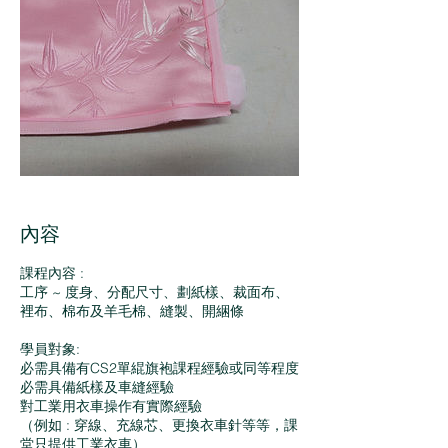
內容
課程內容 :
工序 ~ 度身、分配尺寸、劃紙樣、裁面布、
裡布、棉布及羊毛棉、縫製、開綑條
學員對象:
必需具備有CS2單緄旗袍課程經驗或同等程度
必需具備紙樣及車縫經驗
對工業用衣車操作有實際經驗
（例如 : 穿線、充線芯、更換衣車針等等，課
堂只提供工業衣車）